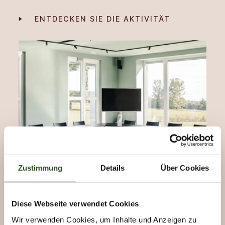
ENTDECKEN SIE DIE AKTIVITÄT
Zustimmung
Details
Über Cookies
Diese Webseite verwendet Cookies
Ausgestatteter Tagungsraum in den
Wir verwenden Cookies, um Inhalte und Anzeigen zu
Ardennen: vier Räume, vier