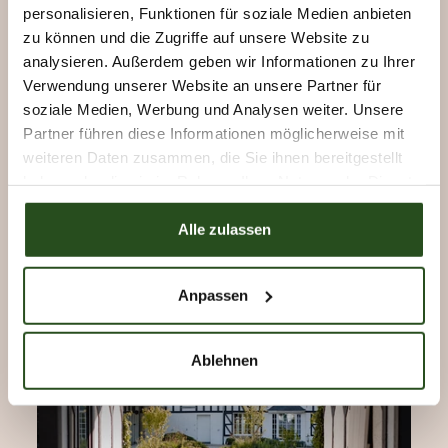
personalisieren, Funktionen für soziale Medien anbieten
Arbeitsformate
zu können und die Zugriffe auf unsere Website zu
Einen Tagungsraum wählt man nach drei Kriterien:
analysieren. Außerdem geben wir Informationen zu Ihrer
Verwendung unserer Website an unsere Partner für
Fläche, Ausstattung, und was vor der Tür liegt. Dies
soziale Medien, Werbung und Analysen weiter. Unsere
sind die vier Räume, die wir tageweise im Domaine de
Partner führen diese Informationen möglicherweise mit
Bronromme und im Château de la Louveterie
weiteren Daten zusammen, die Sie ihnen bereitgestellt
vermieten, in den belgischen Ardennen, von 90 bis
haben oder die sie im Rahmen Ihrer Nutzung der Dienste
350 m².
gesammelt haben.
Alle zulassen
ENTDECKEN SIE DIE AKTIVITÄT
Anpassen
Ablehnen