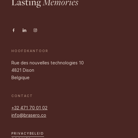
HOOFDKANTOOR
Rue des nouvelles technologies 10
4821 Dison
Belgique
CONTACT
+32 471 70 01 02
info@brasero.co
PRIVACYBELEID
Footer navigation