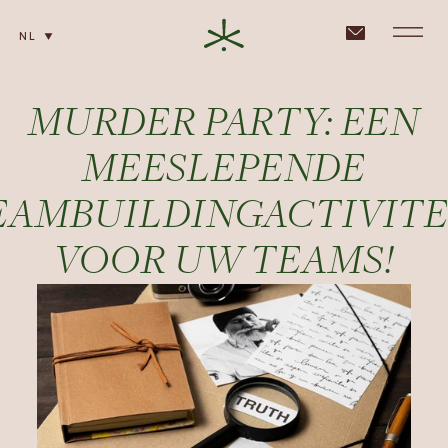
NL
MURDER PARTY: EEN
Teambuilding
MEESLEPENDE
Bedrijfsseminar
EAMBUILDINGACTIVITE
Boeking
VOOR UW TEAMS!
Nieuws