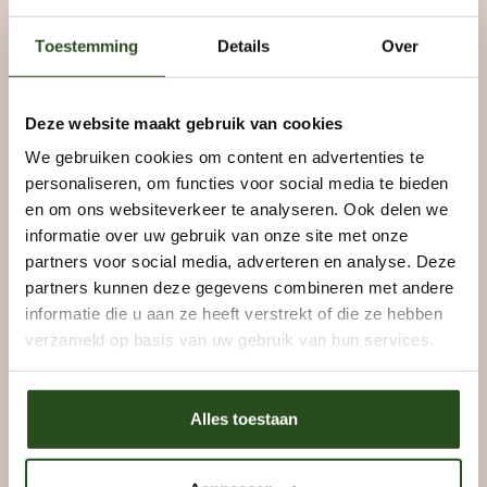
aangedreven door een boeiend plot en authentieke
enscenering.
Toestemming
Details
Over
Deze website maakt gebruik van cookies
We gebruiken cookies om content en advertenties te
personaliseren, om functies voor social media te bieden
en om ons websiteverkeer te analyseren. Ook delen we
informatie over uw gebruik van onze site met onze
partners voor social media, adverteren en analyse. Deze
partners kunnen deze gegevens combineren met andere
informatie die u aan ze heeft verstrekt of die ze hebben
verzameld op basis van uw gebruik van hun services.
Details van de teambuildingactiviteit murder party:
Duur: ongeveer 2 uur en 30 minuten.
Alles toestaan
Aantal deelnemers: Tot 20 personen.
Locatie: Re-creatie van een typisch casino uit de